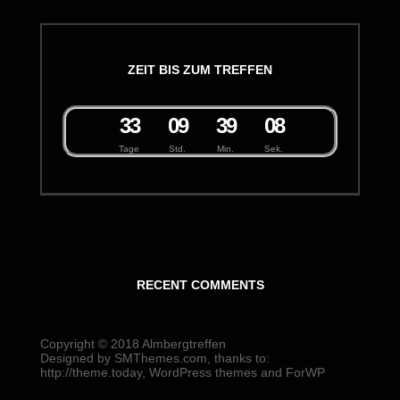
ZEIT BIS ZUM TREFFEN
3
3
0
9
3
9
0
8
Tage
Std.
Min.
Sek.
RECENT COMMENTS
Copyright © 2018
Almbergtreffen
Designed by
SMThemes.com
, thanks to:
http://theme.today
,
WordPress themes
and
ForWP